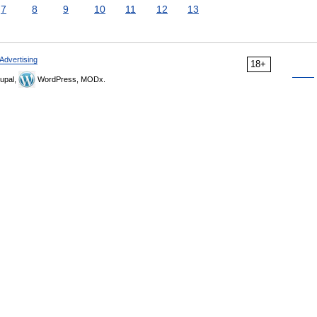
7
8
9
10
11
12
13
Advertising
18+
upal,
WordPress, MODx.