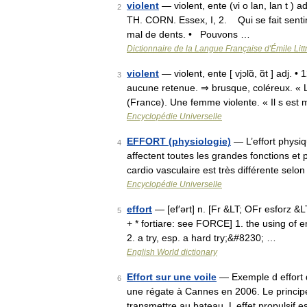
violent
— violent, ente (vi o lan, lan t ) a
2
TH. CORN. Essex, I, 2. Qui se fait sentir
mal de dents. • Pouvons …
Dictionnaire de la Langue Française d'Émile Litt
violent
— violent, ente [ vjɔlɑ̃, ɑ̃t ] adj.
3
aucune retenue. ⇒ brusque, coléreux. « L
(France). Une femme violente. « Il s est
Encyclopédie Universelle
EFFORT (physiologie)
— L’effort physi
4
affectent toutes les grandes fonctions et 
cardio vasculaire est très différente sel
Encyclopédie Universelle
effort
— [ef′ərt] n. [Fr &LT; OFr esforz &LT
5
+ * fortiare: see FORCE] 1. the using of 
2. a try, esp. a hard try;&#8230; …
English World dictionary
Effort sur une voile
— Exemple d effort du
6
une régate à Cannes en 2006. Le principe 
transmettre au bateau. L effet propulsif 