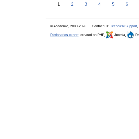
1
2
3
4
5
6
© Academic, 2000-2026
Contact us:
Technical Support
,
Dictionaries export
, created on PHP,
Joomla,
Dr