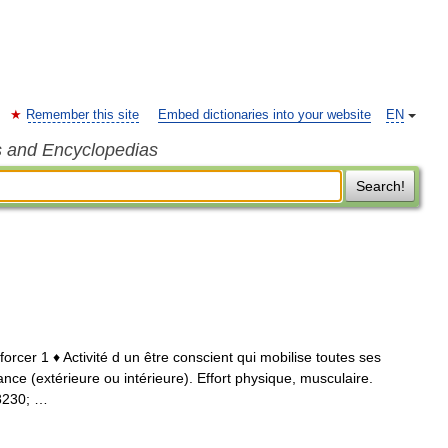
Remember this site
Embed dictionaries into your website
EN
s and Encyclopedias
Search!
forcer 1 ♦ Activité d un être conscient qui mobilise toutes ses
ance (extérieure ou intérieure). Effort physique, musculaire.
#8230; …